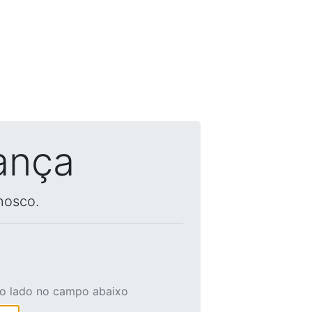
ança
nosco.
ao lado no campo abaixo