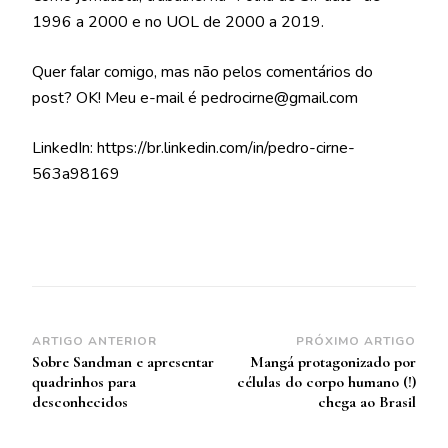
1996 a 2000 e no UOL de 2000 a 2019.
Quer falar comigo, mas não pelos comentários do
post? OK! Meu e-mail é pedrocirne@gmail.com
LinkedIn: https://br.linkedin.com/in/pedro-cirne-
563a98169
Navegação
ARTIGO ANTERIOR
PRÓXIMO ARTIGO
Sobre Sandman e apresentar
Mangá protagonizado por
de
quadrinhos para
células do corpo humano (!)
post
desconhecidos
chega ao Brasil