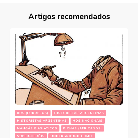
Artigos recomendados
BDS (EUROPEUS)
HISTORIETAS ARGENTINAS
HISTORIETAS ARGENTINAS
HQS NACIONAIS
MANGÁS E ASIÁTICOS
PICHAS (AFRICANOS)
SUPER-HERÓIS
UNDERGROUND COMIX