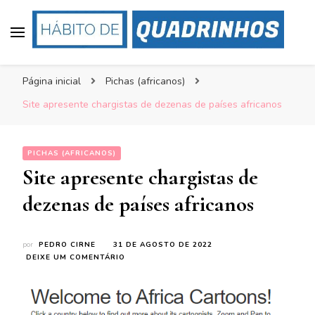
Hábito de Quadrinhos
Um local para conversar sobre mangás, super-
Página inicial
Pichas (africanos)
heróis, bandas desenhadas, historietas,
underground comix, pichas e, claro, HQs
Site apresente chargistas de dezenas de países africanos
brasileiras
PICHAS (AFRICANOS)
Site apresente chargistas de
dezenas de países africanos
por
PEDRO CIRNE
31 DE AGOSTO DE 2022
EM
DEIXE UM COMENTÁRIO
SITE
APRESENTE
CHARGISTAS
DE