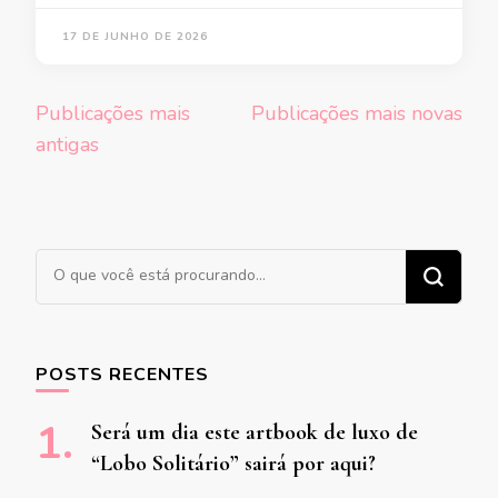
17 DE JUNHO DE 2026
Navegação
Publicações mais
Publicações mais novas
por
antigas
posts
Procurando algo?
POSTS RECENTES
Será um dia este artbook de luxo de
“Lobo Solitário” sairá por aqui?