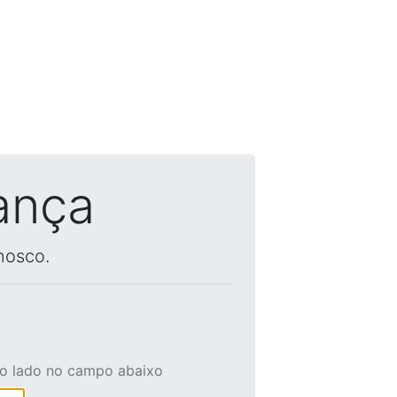
ança
nosco.
ao lado no campo abaixo